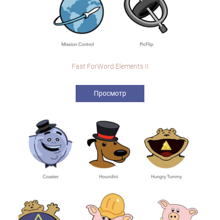
Fast ForWord Elements II
Просмотр