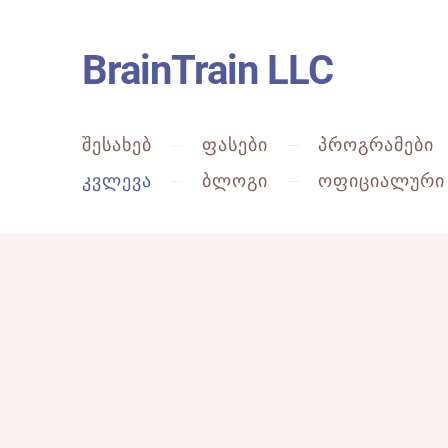
BrainTrain LLC
ᲨᲔᲡᲐᲮᲔᲑ
ᲤᲐᲡᲔᲑᲘ
ᲞᲠᲝᲒᲠᲐᲛᲔᲑᲘ
ᲙᲕᲚᲔᲕᲐ
ᲑᲚᲝᲒᲘ
ᲝᲤᲘᲪᲘᲐᲚᲣᲠᲘ